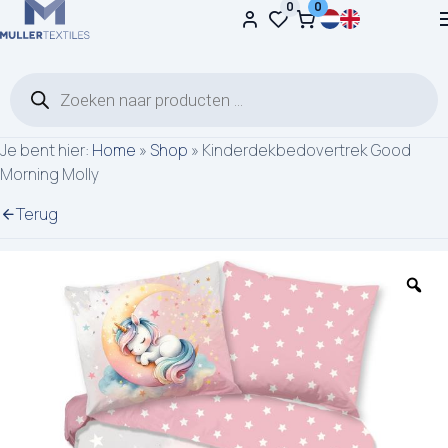
0
0
Ga naar de inhoud
Producten zoeken
Je bent hier:
Home
»
Shop
»
Kinderdekbedovertrek Good
Morning Molly
Terug