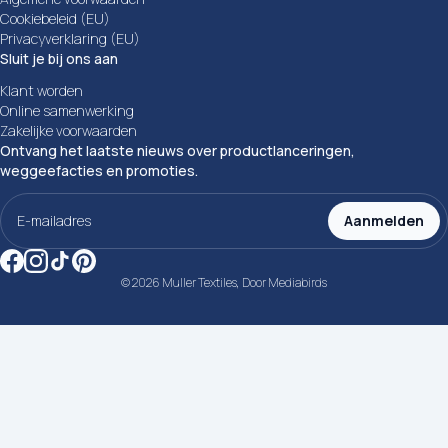
Cookiebeleid (EU)
Privacyverklaring (EU)
Sluit je bij ons aan
Klant worden
Online samenwerking
Zakelijke voorwaarden
Ontvang het laatste nieuws over productlanceringen,
weggeefacties en promoties.
E-
mailadres
Aanmelden
(Vereist)
© 2026 Muller Textiles, Door
Mediabirds