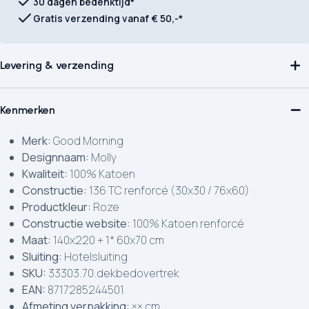
30 dagen bedenktijd*
Gratis verzending vanaf € 50,-*
Levering & verzending
Kenmerken
Merk:
Good Morning
Designnaam:
Molly
Kwaliteit:
100% Katoen
Constructie:
136 TC renforcé (30x30 / 76x60)
Productkleur:
Roze
Constructie website:
100% Katoen renforcé
Maat:
140x220 + 1* 60x70 cm
Sluiting:
Hotelsluiting
SKU:
33303.70.dekbedovertrek
EAN:
8717285244501
Afmeting verpakking:
×× cm