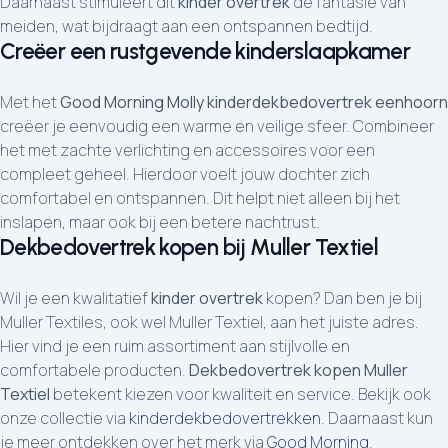
Daarnaast stimuleert dit
kinder overtrek
de fantasie van
meiden, wat bijdraagt aan een ontspannen bedtijd.
Creëer een rustgevende kinderslaapkamer
Met het
Good Morning Molly kinderdekbedovertrek eenhoorn
creëer je eenvoudig een warme en veilige sfeer. Combineer
het met zachte verlichting en accessoires voor een
compleet geheel. Hierdoor voelt jouw dochter zich
comfortabel en ontspannen. Dit helpt niet alleen bij het
inslapen, maar ook bij een betere nachtrust.
Dekbedovertrek kopen bij Muller Textiel
Wil je een kwalitatief
kinder overtrek
kopen? Dan ben je bij
Muller Textiles, ook wel Muller Textiel, aan het juiste adres.
Hier vind je een ruim assortiment aan stijlvolle en
comfortabele producten.
Dekbedovertrek kopen Muller
Textiel
betekent kiezen voor kwaliteit en service. Bekijk ook
onze collectie via
kinderdekbedovertrekken
. Daarnaast kun
je meer ontdekken over het merk via
Good Morning
.