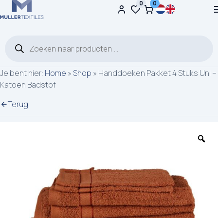
0
0
Ga naar de inhoud
Producten zoeken
Je bent hier:
Home
»
Shop
»
Handdoeken Pakket 4 Stuks Uni –
Katoen Badstof
Terug