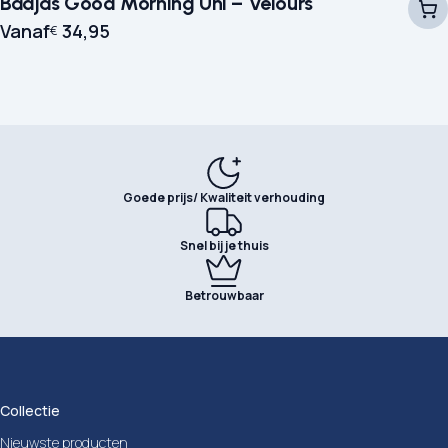
Badjas Good Morning Uni – Velours
Vanaf
34,95
€
Goede prijs/ Kwaliteit verhouding
Snel bij je thuis
Betrouwbaar
Collectie
Nieuwste producten