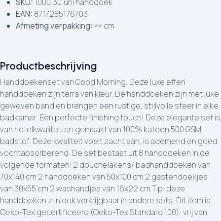
SKU:
1000.30.uni handdoek
EAN:
8717285176703
Afmeting verpakking:
×× cm
Productbeschrijving
Handdoekenset van Good Morning. Deze luxe effen
handdoeken zijn terra van kleur. De handdoeken zijn met luxe
geweven band en brengen een rustige, stijlvolle sfeer in elke
badkamer. Een perfecte finishing touch! Deze elegante set is
van hotelkwaliteit en gemaakt van 100% katoen 500 GSM
badstof. Deze kwaliteit voelt zacht aan, is ademend en goed
vochtabsorberend. De set bestaat uit 8 handdoeken in de
volgende formaten: 2 douchelakens/ badhanddoeken van
70x140 cm 2 handdoeken van 50x100 cm 2 gastendoekjes
van 30x55 cm 2 washandjes van 16x22 cm Tip: deze
handdoeken zijn ook verkrijgbaar in andere sets. Dit item is
Oeko-Tex gecertificeerd (Oeko-Tex Standard 100): vrij van