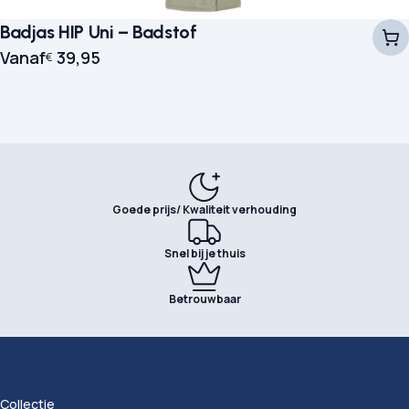
Badjas HIP Uni – Badstof
Vanaf
39,95
€
Goede prijs/ Kwaliteit verhouding
Snel bij je thuis
Betrouwbaar
Collectie