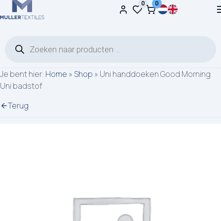
0
0
Ga naar de inhoud
Producten zoeken
Je bent hier:
Home
»
Shop
»
Uni handdoeken Good Morning
Uni badstof
Terug