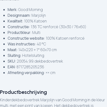
Merk:
Good Morning
Designnaam:
Marjolijn
Kwaliteit:
100% Katoen
Constructie:
136 TC renforcé (30x30 / 76x60)
Productkleur:
Multi
Constructie website:
100% Katoen renforcé
Was instructies:
40 °C
Maat:
140x220 + 1* 60x70 cm
Sluiting:
Hotelsluiting
SKU:
20054.99.dekbedovertrek
EAN:
8717285205236
Afmeting verpakking:
×× cm
Productbeschrijving
Kinderdekbedovertrek Marjolijn van Good Morning in de kleur
multi, met een print van koeien. Het dekbedovertrek is