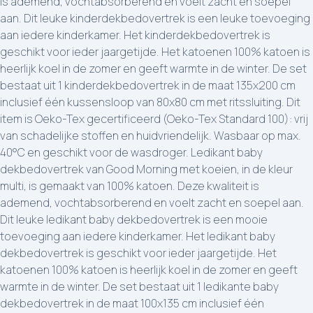
is ademend, vochtabsorberend en voelt zacht en soepel
aan. Dit leuke kinderdekbedovertrek is een leuke toevoeging
aan iedere kinderkamer. Het kinderdekbedovertrek is
geschikt voor ieder jaargetijde. Het katoenen 100% katoen is
heerlijk koel in de zomer en geeft warmte in de winter. De set
bestaat uit 1 kinderdekbedovertrek in de maat 135x200 cm
inclusief één kussensloop van 80x80 cm met ritssluiting. Dit
item is Oeko-Tex gecertificeerd (Oeko-Tex Standard 100): vrij
van schadelijke stoffen en huidvriendelijk. Wasbaar op max.
40°C en geschikt voor de wasdroger. Ledikant baby
dekbedovertrek van Good Morning met koeien, in de kleur
multi, is gemaakt van 100% katoen. Deze kwaliteit is
ademend, vochtabsorberend en voelt zacht en soepel aan.
Dit leuke ledikant baby dekbedovertrek is een mooie
toevoeging aan iedere kinderkamer. Het ledikant baby
dekbedovertrek is geschikt voor ieder jaargetijde. Het
katoenen 100% katoen is heerlijk koel in de zomer en geeft
warmte in de winter. De set bestaat uit 1 ledikante baby
dekbedovertrek in de maat 100x135 cm inclusief één