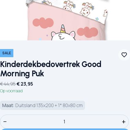
SALE
Kinderdekbedovertrek Good
Morning Puk
Oorspronkelijke prijs was: € 44,95.
Huidige prijs is: € 23,95.
€
44,95
€
23,95
Op voorraad
Maat:
Duitsland 135x200 + 1* 80x80 cm
Kinderdekbedovertrek Good Morning Puk aantal
−
+