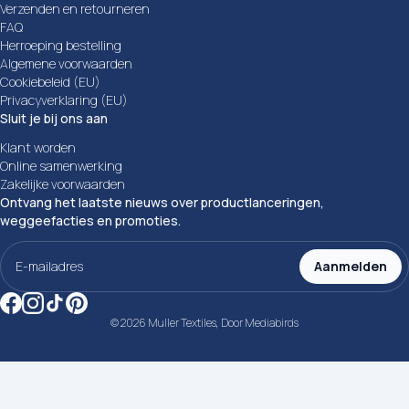
Verzenden en retourneren
FAQ
Herroeping bestelling
Algemene voorwaarden
Cookiebeleid (EU)
Privacyverklaring (EU)
Sluit je bij ons aan
Klant worden
Online samenwerking
Zakelijke voorwaarden
Ontvang het laatste nieuws over productlanceringen,
weggeefacties en promoties.
E-
mailadres
Aanmelden
(Vereist)
© 2026 Muller Textiles, Door
Mediabirds