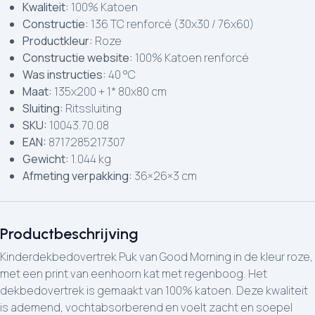
Kwaliteit:
100% Katoen
Constructie:
136 TC renforcé (30x30 / 76x60)
Productkleur:
Roze
Constructie website:
100% Katoen renforcé
Was instructies:
40 °C
Maat:
135x200 + 1* 80x80 cm
Sluiting:
Ritssluiting
SKU:
10043.70.08
EAN:
8717285217307
Gewicht:
1.044 kg
Afmeting verpakking:
36×26×3 cm
Productbeschrijving
Kinderdekbedovertrek Puk van Good Morning in de kleur roze,
met een print van eenhoorn kat met regenboog. Het
dekbedovertrek is gemaakt van 100% katoen. Deze kwaliteit
is ademend, vochtabsorberend en voelt zacht en soepel