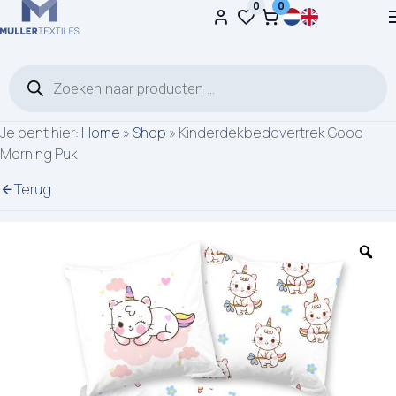
0
0
Ga naar de inhoud
Producten zoeken
Je bent hier:
Home
»
Shop
»
Kinderdekbedovertrek Good
Morning Puk
Terug