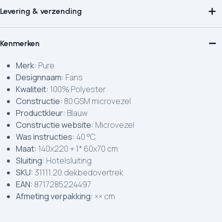
Levering & verzending
Kenmerken
Merk:
Pure
Designnaam:
Fans
Kwaliteit:
100% Polyester
Constructie:
80 GSM microvezel
Productkleur:
Blauw
Constructie website:
Microvezel
Was instructies:
40 °C
Maat:
140x220 + 1* 60x70 cm
Sluiting:
Hotelsluiting
SKU:
31111.20.dekbedovertrek
EAN:
8717285224497
Afmeting verpakking:
×× cm