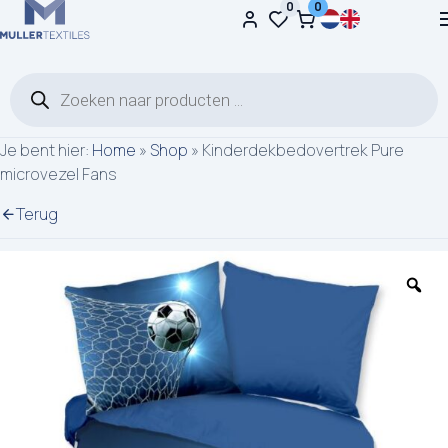
0
0
Ga naar de inhoud
Producten zoeken
Je bent hier:
Home
»
Shop
»
Kinderdekbedovertrek Pure
microvezel Fans
Terug