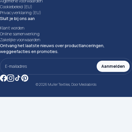
Algemene voorwaarden
Cookiebeleid (EU)
Privacyverklaring (EU)
Sluit je bij ons aan
Klant worden
Online samenwerking
Zakelijke voorwaarden
Ontvang het laatste nieuws over productlanceringen,
weggeefacties en promoties.
E-
mailadres
Aanmelden
(Vereist)
© 2026 Muller Textiles, Door
Mediabirds