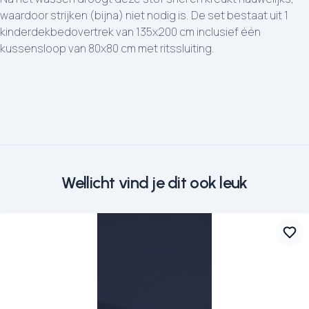
waardoor strijken (bijna) niet nodig is. De set bestaat uit 1
kinderdekbedovertrek van 135x200 cm inclusief één
kussensloop van 80x80 cm met ritssluiting.
Wellicht vind je dit ook leuk