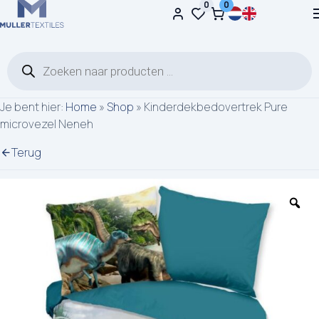
0
0
Ga naar de inhoud
Producten zoeken
Je bent hier:
Home
»
Shop
»
Kinderdekbedovertrek Pure
microvezel Neneh
Terug