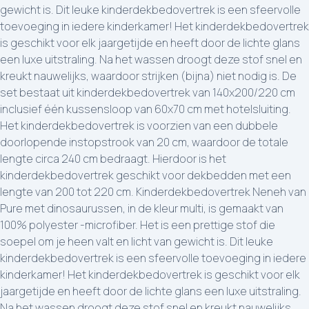
gewicht is. Dit leuke kinderdekbedovertrek is een sfeervolle
toevoeging in iedere kinderkamer! Het kinderdekbedovertrek
is geschikt voor elk jaargetijde en heeft door de lichte glans
een luxe uitstraling. Na het wassen droogt deze stof snel en
kreukt nauwelijks, waardoor strijken (bijna) niet nodig is. De
set bestaat uit kinderdekbedovertrek van 140x200/220 cm
inclusief één kussensloop van 60x70 cm met hotelsluiting.
Het kinderdekbedovertrek is voorzien van een dubbele
doorlopende instopstrook van 20 cm, waardoor de totale
lengte circa 240 cm bedraagt. Hierdoor is het
kinderdekbedovertrek geschikt voor dekbedden met een
lengte van 200 tot 220 cm. Kinderdekbedovertrek Neneh van
Pure met dinosaurussen, in de kleur multi, is gemaakt van
100% polyester -microfiber. Het is een prettige stof die
soepel om je heen valt en licht van gewicht is. Dit leuke
kinderdekbedovertrek is een sfeervolle toevoeging in iedere
kinderkamer! Het kinderdekbedovertrek is geschikt voor elk
jaargetijde en heeft door de lichte glans een luxe uitstraling.
Na het wassen droogt deze stof snel en kreukt nauwelijks,