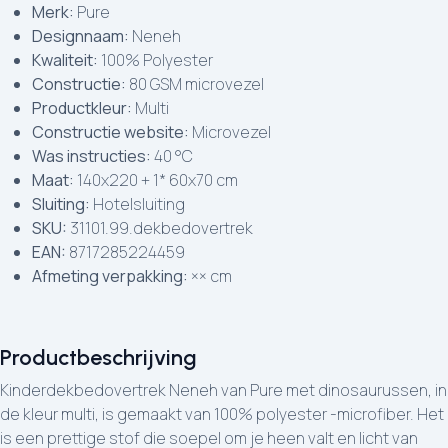
Merk:
Pure
Designnaam:
Neneh
Kwaliteit:
100% Polyester
Constructie:
80 GSM microvezel
Productkleur:
Multi
Constructie website:
Microvezel
Was instructies:
40 °C
Maat:
140x220 + 1* 60x70 cm
Sluiting:
Hotelsluiting
SKU:
31101.99.dekbedovertrek
EAN:
8717285224459
Afmeting verpakking:
×× cm
Productbeschrijving
Kinderdekbedovertrek Neneh van Pure met dinosaurussen, in
de kleur multi, is gemaakt van 100% polyester -microfiber. Het
is een prettige stof die soepel om je heen valt en licht van