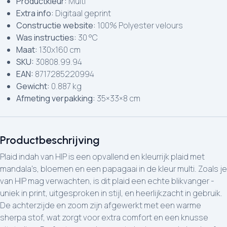
Productkleur:
Multi
Extra info:
Digitaal geprint
Constructie website:
100% Polyester velours
Was instructies:
30 °C
Maat:
130x160 cm
SKU:
30808.99.94
EAN:
8717285220994
Gewicht:
0.887 kg
Afmeting verpakking:
35×33×8 cm
Productbeschrijving
Plaid indah van HIP is een opvallend en kleurrijk plaid met
mandala's, bloemen en een papagaai in de kleur multi. Zoals je
van HIP mag verwachten, is dit plaid een echte blikvanger -
uniek in print, uitgesproken in stijl, en heerlijkzacht in gebruik.
De achterzijde en zoom zijn afgewerkt met een warme
sherpa stof, wat zorgt voor extra comfort en een knusse