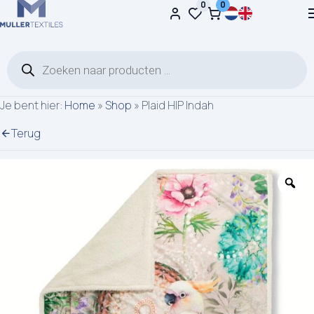
0
0
Ga naar de inhoud
Producten zoeken
Je bent hier:
Home
»
Shop
»
Plaid HIP Indah
Terug