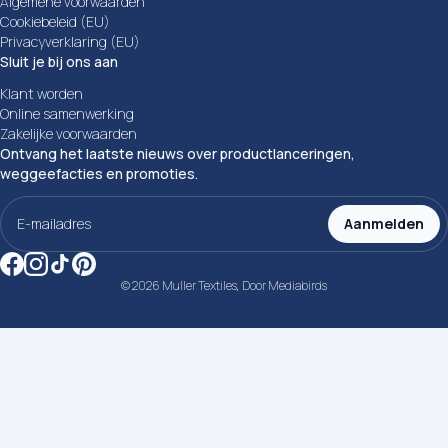
Algemene voorwaarden
Cookiebeleid (EU)
Privacyverklaring (EU)
Sluit je bij ons aan
Klant worden
Online samenwerking
Zakelijke voorwaarden
Ontvang het laatste nieuws over productlanceringen,
weggeefacties en promoties.
E-
mailadres
Aanmelden
(Vereist)
© 2026 Muller Textiles, Door
Mediabirds