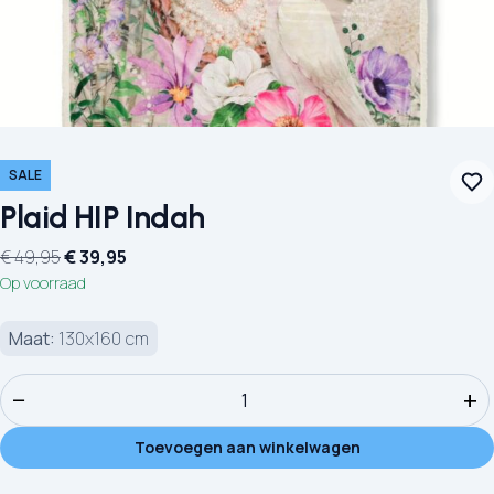
SALE
Plaid HIP Indah
Oorspronkelijke prijs was: € 49,95.
Huidige prijs is: € 39,95.
€
49,95
€
39,95
Op voorraad
Maat:
130x160 cm
Plaid HIP Indah aantal
−
+
Toevoegen aan winkelwagen