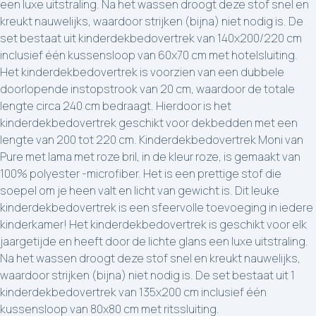
een luxe uitstraling. Na het wassen droogt deze stof snel en
kreukt nauwelijks, waardoor strijken (bijna) niet nodig is. De
set bestaat uit kinderdekbedovertrek van 140x200/220 cm
inclusief één kussensloop van 60x70 cm met hotelsluiting.
Het kinderdekbedovertrek is voorzien van een dubbele
doorlopende instopstrook van 20 cm, waardoor de totale
lengte circa 240 cm bedraagt. Hierdoor is het
kinderdekbedovertrek geschikt voor dekbedden met een
lengte van 200 tot 220 cm. Kinderdekbedovertrek Moni van
Pure met lama met roze bril, in de kleur roze, is gemaakt van
100% polyester -microfiber. Het is een prettige stof die
soepel om je heen valt en licht van gewicht is. Dit leuke
kinderdekbedovertrek is een sfeervolle toevoeging in iedere
kinderkamer! Het kinderdekbedovertrek is geschikt voor elk
jaargetijde en heeft door de lichte glans een luxe uitstraling.
Na het wassen droogt deze stof snel en kreukt nauwelijks,
waardoor strijken (bijna) niet nodig is. De set bestaat uit 1
kinderdekbedovertrek van 135x200 cm inclusief één
kussensloop van 80x80 cm met ritssluiting.