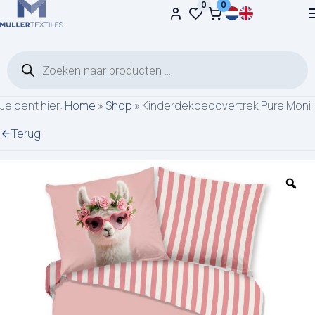
0
0
Ga naar de inhoud
Producten zoeken
Je bent hier:
Home
»
Shop
»
Kinderdekbedovertrek Pure Moni
Terug