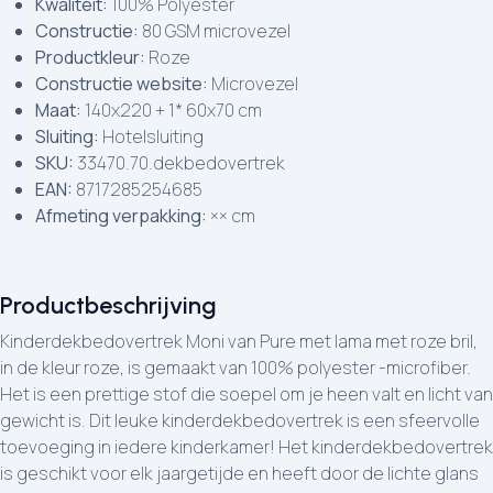
Kwaliteit:
100% Polyester
Constructie:
80 GSM microvezel
Productkleur:
Roze
Constructie website:
Microvezel
Maat:
140x220 + 1* 60x70 cm
Sluiting:
Hotelsluiting
SKU:
33470.70.dekbedovertrek
EAN:
8717285254685
Afmeting verpakking:
×× cm
Productbeschrijving
Kinderdekbedovertrek Moni van Pure met lama met roze bril,
in de kleur roze, is gemaakt van 100% polyester -microfiber.
Het is een prettige stof die soepel om je heen valt en licht van
gewicht is. Dit leuke kinderdekbedovertrek is een sfeervolle
toevoeging in iedere kinderkamer! Het kinderdekbedovertrek
is geschikt voor elk jaargetijde en heeft door de lichte glans