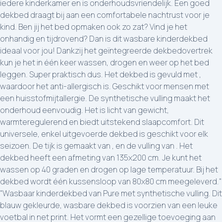
iedere kinderkamer en is onderhoudsvriendelijk. Een goed
dekbed draagt bij aan een comfortabele nachtrust voor je
kind. Ben jij het bed opmaken ook zo zat? Vind je het
onhandig en tijdrovend? Dan is dit wasbare kinderdekbed
ideaal voor jou! Dankzij het geïntegreerde dekbedovertrek
kun je het in één keer wassen, drogen en weer op het bed
leggen. Super praktisch dus. Het dekbed is gevuld met ,
waardoor het anti-allergisch is. Geschikt voor mensen met
een huisstofmijtallergie. De synthetische vulling maakt het
onderhoud eenvoudig. Het is licht van gewicht,
warmteregulerend en biedt uitstekend slaapcomfort. Dit
universele, enkel uitgevoerde dekbed is geschikt voor elk
seizoen. De tijk is gemaakt van , en de vulling van . Het
dekbed heeft een afmeting van 135x200 cm. Je kunt het
wassen op 40 graden en drogen op lage temperatuur. Bij het
dekbed wordt één kussensloop van 80x80 cm meegeleverd."
"Wasbaar kinderdekbed van Pure met synthetische vulling. Dit
blauw gekleurde, wasbare dekbed is voorzien van een leuke
voetbal in net print. Het vormt een gezellige toevoeging aan