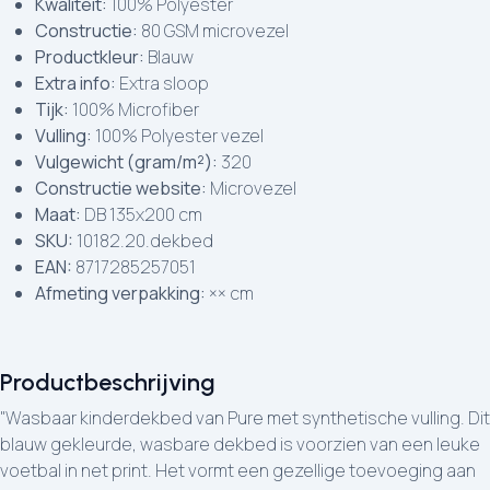
Kwaliteit:
100% Polyester
Constructie:
80 GSM microvezel
Productkleur:
Blauw
Extra info:
Extra sloop
Tijk:
100% Microfiber
Vulling:
100% Polyester vezel
Vulgewicht (gram/m²):
320
Constructie website:
Microvezel
Maat:
DB 135x200 cm
SKU:
10182.20.dekbed
EAN:
8717285257051
Afmeting verpakking:
×× cm
Productbeschrijving
"Wasbaar kinderdekbed van Pure met synthetische vulling. Dit
blauw gekleurde, wasbare dekbed is voorzien van een leuke
voetbal in net print. Het vormt een gezellige toevoeging aan