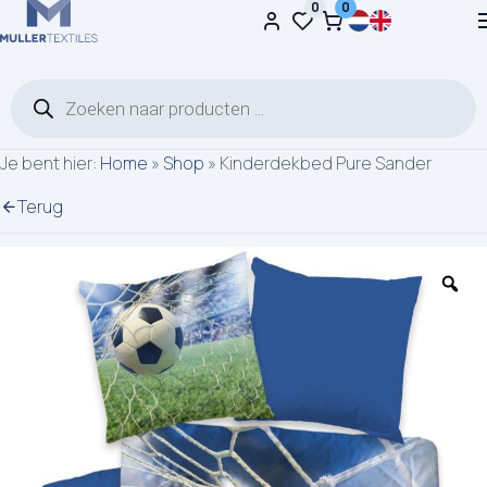
0
0
Ga naar de inhoud
Producten zoeken
Je bent hier:
Home
»
Shop
»
Kinderdekbed Pure Sander
Terug