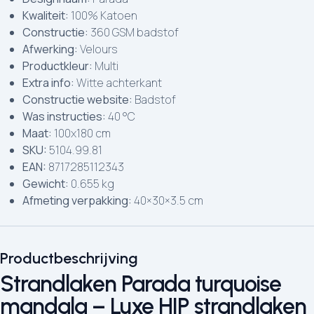
Kwaliteit:
100% Katoen
Constructie:
360 GSM badstof
Afwerking:
Velours
Productkleur:
Multi
Extra info:
Witte achterkant
Constructie website:
Badstof
Was instructies:
40 °C
Maat:
100x180 cm
SKU:
5104.99.81
EAN:
8717285112343
Gewicht:
0.655 kg
Afmeting verpakking:
40×30×3.5 cm
Productbeschrijving
Strandlaken Parada turquoise
mandala – Luxe HIP strandlaken