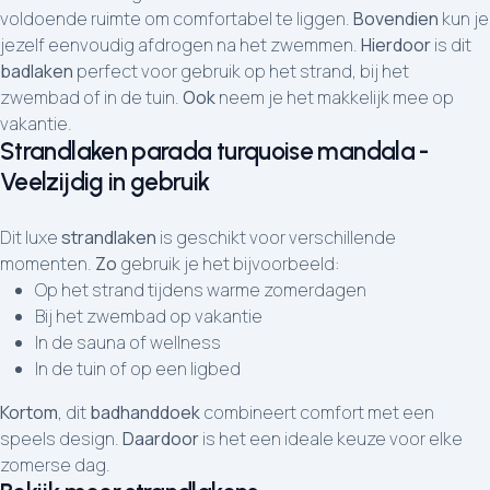
voldoende ruimte om comfortabel te liggen.
Bovendien
kun je
jezelf eenvoudig afdrogen na het zwemmen.
Hierdoor
is dit
badlaken
perfect voor gebruik op het strand, bij het
zwembad of in de tuin.
Ook
neem je het makkelijk mee op
vakantie.
Strandlaken parada turquoise mandala -
Veelzijdig in gebruik
Dit luxe
strandlaken
is geschikt voor verschillende
momenten.
Zo
gebruik je het bijvoorbeeld:
Op het strand tijdens warme zomerdagen
Bij het zwembad op vakantie
In de sauna of wellness
In de tuin of op een ligbed
Kortom
, dit
badhanddoek
combineert comfort met een
speels design.
Daardoor
is het een ideale keuze voor elke
zomerse dag.