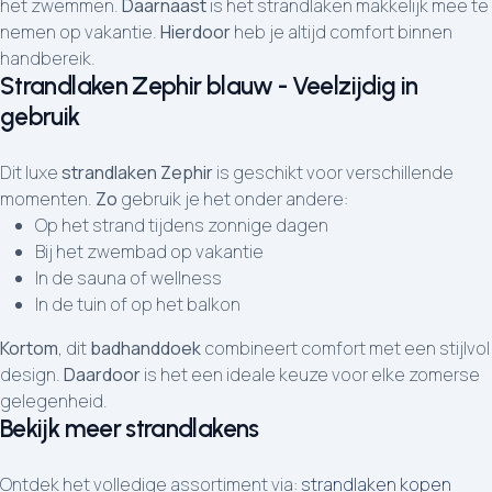
het zwemmen.
Daarnaast
is het strandlaken makkelijk mee te
nemen op vakantie.
Hierdoor
heb je altijd comfort binnen
handbereik.
Strandlaken Zephir blauw - Veelzijdig in
gebruik
Dit luxe
strandlaken Zephir
is geschikt voor verschillende
momenten.
Zo
gebruik je het onder andere:
Op het strand tijdens zonnige dagen
Bij het zwembad op vakantie
In de sauna of wellness
In de tuin of op het balkon
Kortom
, dit
badhanddoek
combineert comfort met een stijlvol
design.
Daardoor
is het een ideale keuze voor elke zomerse
gelegenheid.
Bekijk meer strandlakens
Ontdek het volledige assortiment via:
strandlaken kopen