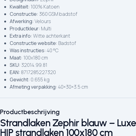
Kwaliteit:
100% Katoen
Constructie:
360 GSM badstof
Afwerking:
Velours
Productkleur:
Multi
Extra info:
Witte achterkant
Constructie website:
Badstof
Was instructies:
40 °C
Maat:
100x180 cm
SKU:
32014.99.81
EAN:
8717285227320
Gewicht:
0.655 kg
Afmeting verpakking:
40×30×3.5 cm
Productbeschrijving
Strandlaken Zephir blauw – Luxe
HIP strandlaken 100x180 cm