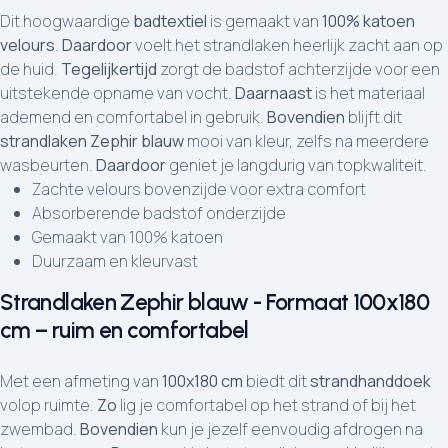
Dit hoogwaardige
badtextiel
is gemaakt van
100% katoen
velours
.
Daardoor
voelt het strandlaken heerlijk zacht aan op
de huid.
Tegelijkertijd
zorgt de badstof achterzijde voor een
uitstekende opname van vocht.
Daarnaast
is het materiaal
ademend en comfortabel in gebruik.
Bovendien
blijft dit
strandlaken Zephir blauw
mooi van kleur, zelfs na meerdere
wasbeurten.
Daardoor
geniet je langdurig van topkwaliteit.
Zachte velours bovenzijde voor extra comfort
Absorberende badstof onderzijde
Gemaakt van 100% katoen
Duurzaam en kleurvast
Strandlaken Zephir blauw - Formaat 100x180
cm – ruim en comfortabel
Met een afmeting van
100x180 cm
biedt dit
strandhanddoek
volop ruimte.
Zo
lig je comfortabel op het strand of bij het
zwembad.
Bovendien
kun je jezelf eenvoudig afdrogen na