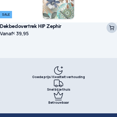
SALE
Dekbedovertrek HIP Zephir
Vanaf
39,95
€
Goede prijs/ Kwaliteit verhouding
Snel bij je thuis
Betrouwbaar