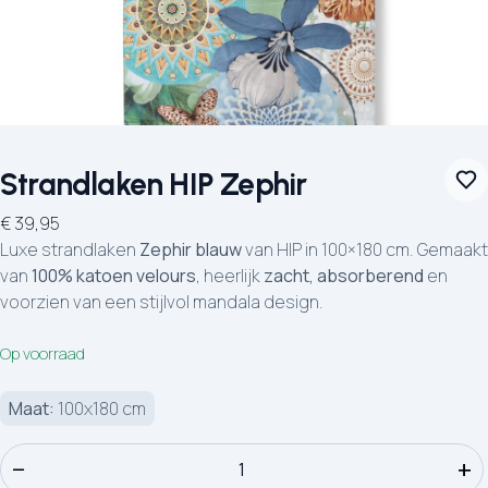
Strandlaken HIP Zephir
€
39,95
Luxe strandlaken
Zephir blauw
van HIP in 100×180 cm. Gemaakt
van
100% katoen velours
, heerlijk
zacht, absorberend
en
voorzien van een stijlvol mandala design.
Op voorraad
Maat:
100x180 cm
Strandlaken HIP Zephir aantal
−
+